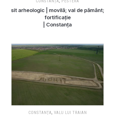
CONSTANȚA
,
PESTERA
sit arheologic | movilă; val de pământ;
fortificație
| Constanța
CONSTANȚA
,
VALU LUI TRAIAN