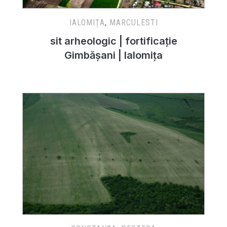
IALOMIȚA
,
MARCULESTI
sit arheologic | fortificație
Gimbășani | Ialomița