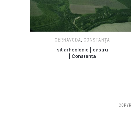
CERNAVODA
,
CONSTANȚA
sit arheologic | castru
| Constanța
COPYR