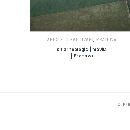
ARICESTII RAHTIVANI
,
PRAHOVA
sit arheologic | movilă
| Prahova
COPYR