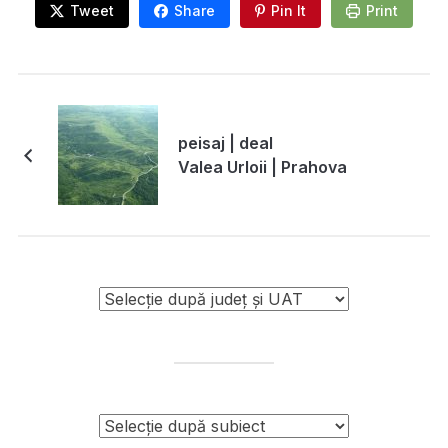
Tweet
Share
Pin It
Print
peisaj | deal
Valea Urloii | Prahova