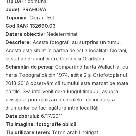
Tip UAT:
comună
Județ:
PRAHOVA
Toponim:
Ciorani Est
Cod RAN:
132690.03
Datare obiectiv:
Nedeterminat
Descriere:
Aceste fotografii au surprins un tumul.
Acesta este situat în partea de est a localității Ciorani,
la sud de drumul dintre Ciorani şi Grădiştea.
Schimbări de peisaj:
Comparând harta Wallachia, cu
harta Topografică din 1974, ediția 2 și Ortofotoplanul
2013-2016 observăm că tumulul este marcat pe toate
hărțile. S-a intervenit de-a lungul timpului asupra
peisajului prin realizarea canalelor de irigații și a
drumurilor ce fac legătura între localități.
Data zborului:
6/17/2011
Tip imagine:
fotografie oblică
Tip utilizare teren:
Teren arabil neirigat