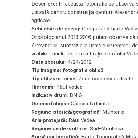
Descriere:
În această fotografie se observă sa
utilizată pentru construcția centurii Alexandriei
agricole.
Schimbări de peisaj:
Comparând harta Wallachi
Ortofotoplanul 2013-2016 putem observa că s-a
Alexandriei, sunt vizibile urmele sistemelor de 
vizibile urmele unor mici brațe ale râului Ved
Data zborului:
4/24/2012
Tip imagine:
fotografie oblică
Tip utilizare teren:
Zone complex cultivate
Hidronim:
Râul Vedea
Indicativ drum:
DN 6
Geomorfologie:
Câmpia Urluiului
Regiune istorică/geografică:
Muntenia
Arie protejată:
Râul Vedea
Regiune de dezvoltare:
Sud-Muntenia
Sursă cartografică:
Harta Topografică Militar