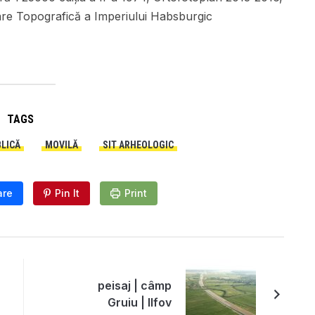
care Topografică a Imperiului Habsburgic
TAGS
LICĂ
MOVILĂ
SIT ARHEOLOGIC
are
Pin It
Print
peisaj | câmp
Gruiu | Ilfov