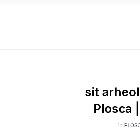
sit arheo
Plosca 
în
PLOS