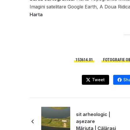
Imagini satelitare Google Earth, A Doua Ridi
Harta
153614.01
FOTOGRAFIE OB
Tweet
Sh
sit arheologic |
așezare
Măriuța | Călărași