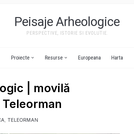
Peisaje Arheologice
PERSPECTIVE, ISTORIE SI EVOLUTIE.
Proiecte
Resurse
Europeana
Harta
logic | movilă
| Teleorman
CA
,
TELEORMAN