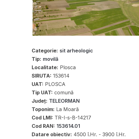
Categorie:
sit arheologic
Tip:
movilă
Localitate:
Plosca
SIRUTA:
153614
UAT:
PLOSCA
Tip UAT:
comună
Județ:
TELEORMAN
Toponim:
La Moară
Cod LMI:
TR-I-s-B-14217
Cod RAN:
153614.01
Datare obiectiv:
4500 î.Hr. - 3900 î.Hr.