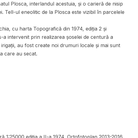
tul Plosca, interlandul acestuia, și o carieră de nisip
. Tell-ul eneolitic de la Plosca este vizibil în parcelele
a, cu harta Topografică din 1974, ediția 2 și
 intervenit prin realizarea șoselei de centură a
irigații, au fost create noi drumuri locale și mai sunt
ea care au secat.
ă 1:25000 ediția a II-a 1974, Ortofotoplan 2013-2016,