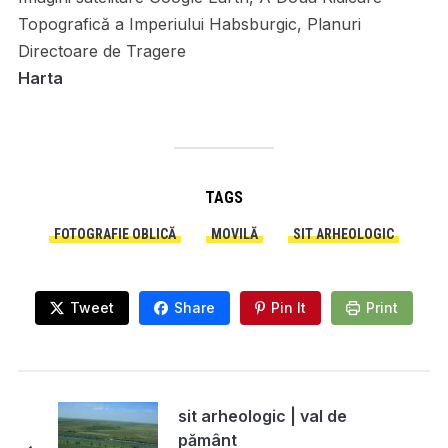
Topografică a Imperiului Habsburgic, Planuri
Directoare de Tragere
Harta
TAGS
FOTOGRAFIE OBLICĂ
MOVILĂ
SIT ARHEOLOGIC
Tweet
Share
Pin It
Print
sit arheologic | val de
pământ