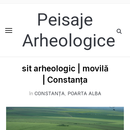
Peisaje
Arheologice
sit arheologic | movilă
| Constanța
în
CONSTANȚA
,
POARTA ALBA