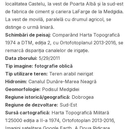
localitatea Castelu, la vest de Poarta Albă și la sud-est
de fabrica de ciment și cariera LaFarge de la Medgidia.
La vest de movilă, paralelă cu drumul agricol, se
distinge o urmă liniară.
Schimbări de peisaj:
Comparând Harta Topografică
1974 a DTM, ediția 2, cu Ortofotoplanul 2013-2016, se
remarcă dispariția canalelor de irigație.
Data zborului:
5/29/2011
Tip imagine:
fotografie oblică
Tip utilizare teren:
Teren arabil neirigat
Hidronim:
Canalul Dunăre-Marea Neagră
Geomorfologie:
Podisul Medgidiei
Regiune istorică/geografică:
Dobrogea
Regiune de dezvoltare:
Sud-Est
Sursă cartografică:
Harta Topografică Militară
1:25000 ediția a II-a 1974, Ortofotoplan 2013-2016,
Imagini satelitare Google Earth, A Doua Ridicare