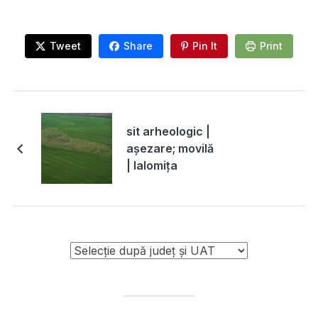
Tweet
Share
Pin It
Print
sit arheologic |
așezare; movilă
| Ialomița