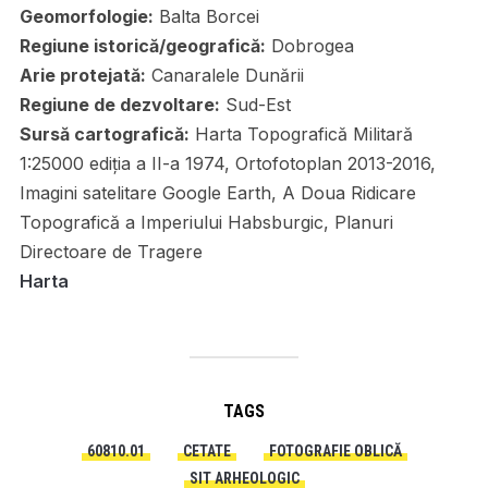
Geomorfologie:
Balta Borcei
Regiune istorică/geografică:
Dobrogea
Arie protejată:
Canaralele Dunării
Regiune de dezvoltare:
Sud-Est
Sursă cartografică:
Harta Topografică Militară
1:25000 ediția a II-a 1974, Ortofotoplan 2013-2016,
Imagini satelitare Google Earth, A Doua Ridicare
Topografică a Imperiului Habsburgic, Planuri
Directoare de Tragere
Harta
TAGS
60810.01
CETATE
FOTOGRAFIE OBLICĂ
SIT ARHEOLOGIC