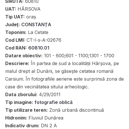
SIRUTA:
60810
UAT:
HÂRSOVA
Tip UAT:
oraș
Județ:
CONSTANȚA
Toponim:
La Cetate
Cod LMI:
CT-I-s-A-02676
Cod RAN:
60810.01
Datare obiectiv:
101 - 600;601 - 1100;1301 - 1700
Descriere:
În partea de sud a localității Hârșova, pe
malul drept al Dunării, se găsește cetatea romană
Carsium. În fotografiile aeriene este surprinsă zona de
case din vecinătatea sitului arheologic.
Data zborului:
4/29/2011
Tip imagine:
fotografie oblică
Tip utilizare teren:
Zonă urbană discontinuă
Hidronim:
Fluviul Dunărea
Indicativ drum:
DN 2 A