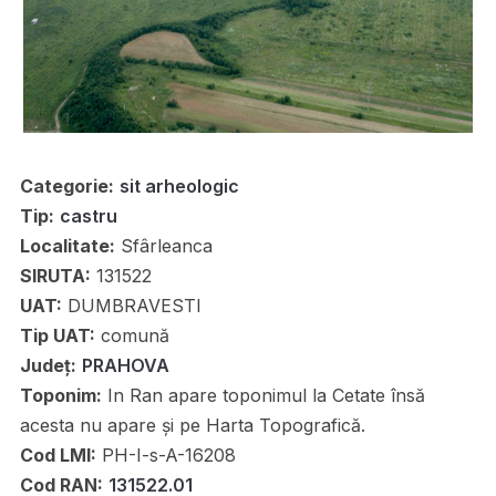
Categorie:
sit arheologic
Tip:
castru
Localitate:
Sfârleanca
SIRUTA:
131522
UAT:
DUMBRAVESTI
Tip UAT:
comună
Județ:
PRAHOVA
Toponim:
In Ran apare toponimul la Cetate însă
acesta nu apare și pe Harta Topografică.
Cod LMI:
PH-I-s-A-16208
Cod RAN:
131522.01