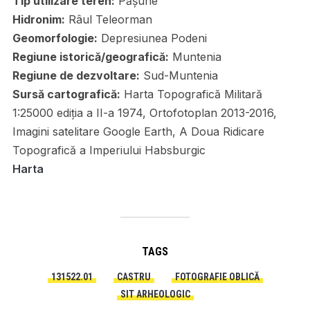
Tip utilizare teren:
Pășune
Hidronim:
Râul Teleorman
Geomorfologie:
Depresiunea Podeni
Regiune istorică/geografică:
Muntenia
Regiune de dezvoltare:
Sud-Muntenia
Sursă cartografică:
Harta Topografică Militară
1:25000 ediția a II-a 1974, Ortofotoplan 2013-2016,
Imagini satelitare Google Earth, A Doua Ridicare
Topografică a Imperiului Habsburgic
Harta
TAGS
131522.01
CASTRU
FOTOGRAFIE OBLICĂ
SIT ARHEOLOGIC