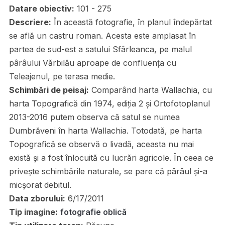
Datare obiectiv:
101 - 275
Descriere:
În această fotografie, în planul îndepărtat
se află un castru roman. Acesta este amplasat în
partea de sud-est a satului Sfârleanca, pe malul
pârâului Vărbilău aproape de confluenţa cu
Teleajenul, pe terasa medie.
Schimbări de peisaj:
Comparând harta Wallachia, cu
harta Topografică din 1974, ediția 2 și Ortofotoplanul
2013-2016 putem observa că satul se numea
Dumbrăveni în harta Wallachia. Totodată, pe harta
Topografică se observă o livadă, aceasta nu mai
există și a fost înlocuită cu lucrări agricole. În ceea ce
privește schimbările naturale, se pare că pârâul și-a
micșorat debitul.
Data zborului:
6/17/2011
Tip imagine:
fotografie oblică