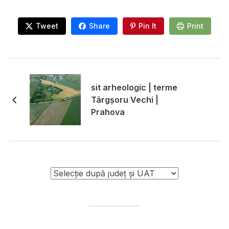
Tweet
Share
Pin It
Print
sit arheologic | terme
Târgșoru Vechi |
Prahova