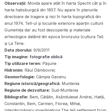
Observații:
Movila apare atât în harta Specht cât și în
harta habsburgică din 1857. Nu apare în planurile
directoare de tragere și nici în harta topografică din
anul 1974. Tell-ul și locuirile exteriore aparțin culturii
Gumelnița dar au fost descoperite și materiale
arheologice datând din epoca bronzului (cultura Tei)
și La Tène.
Data zborului:
9/9/2011
Tip imagine:
fotografie oblică
Tip utilizare teren:
Pășune
Hidronim:
Râul Dâmbovnic
Geomorfologie:
Câmpia Gavanu
Regiune istorică/geografică:
Muntenia
Regiune de dezvoltare:
Sud-Muntenia
Bibliografie:
Bem, Cătălin, Asăndulesei Andrei, Haită,
Constantin, Bem, Carmen, Florea, Mihai,
Interdisciplinary investigations.The tell settlement from