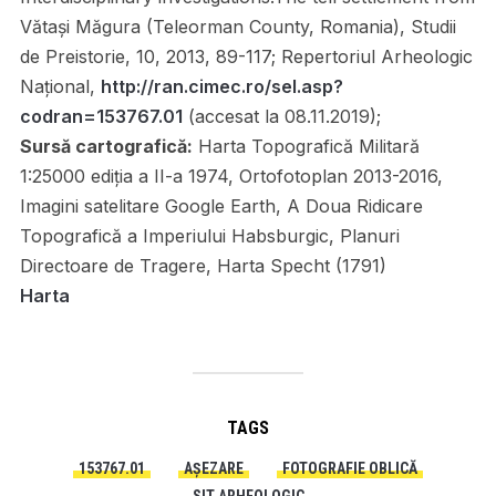
Vătaşi Măgura (Teleorman County, Romania), Studii
de Preistorie, 10, 2013, 89-117; Repertoriul Arheologic
Național,
http://ran.cimec.ro/sel.asp?
codran=153767.01
(accesat la 08.11.2019);
Sursă cartografică:
Harta Topografică Militară
1:25000 ediția a II-a 1974, Ortofotoplan 2013-2016,
Imagini satelitare Google Earth, A Doua Ridicare
Topografică a Imperiului Habsburgic, Planuri
Directoare de Tragere, Harta Specht (1791)
Harta
TAGS
153767.01
AȘEZARE
FOTOGRAFIE OBLICĂ