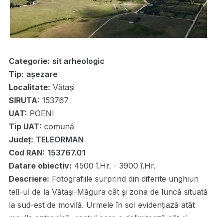
Categorie:
sit arheologic
Tip:
așezare
Localitate:
Vătași
SIRUTA:
153767
UAT:
POENI
Tip UAT:
comună
Județ:
TELEORMAN
Cod RAN:
153767.01
Datare obiectiv:
4500 î.Hr. - 3900 î.Hr.
Descriere:
Fotografiile surprind din diferite unghiuri
tell-ul de la Vătași-Măgura cât și zona de luncă situată
la sud-est de movilă. Urmele în sol evidențiază atât