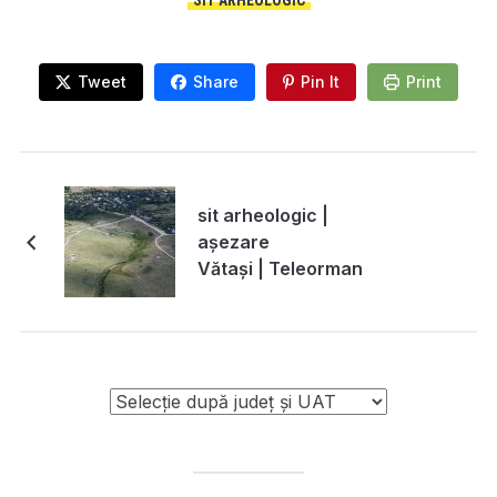
SIT ARHEOLOGIC
Tweet
Share
Pin It
Print
sit arheologic |
așezare
Vătași | Teleorman