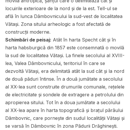
movila antropică, șanțul care o delimitează cât și
locuirile exterioare de la nord și de la est. Tell-ul se
află în lunca Dâmbovnicului la sud-vest de localitatea
Vătași. Zona sitului arheologic a fost afectată de
construcții moderne.
Schimbări de peisaj:
Atât în harta Specht cât și în
harta habsburgică din 1857 este consemnată o movilă
la sud de localitatea Vătași. La finele secolului al XVIII-
lea, Valea Dâmbovnicului, teritoriul în care se
dezvoltă Vătași, era delimitată atât la sud cât și la nord
de două păduri întinse. În a două jumătate a secolului
al XX-lea sunt construite drumurile comunale, rețelele
de electricitate și sondele de extragere a petrolului din
apropierea sitului. Tot în a doua jumătate a secolului
al XX-lea apare în harta topografică și brațul pârâului
Dâmbovnic, care pornește din sudul localității Vătași și
se varsă în Dâmbovnic în zona Pădurii Drăghinești.