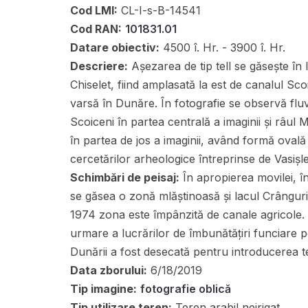
Cod LMI:
CL-I-s-B-14541
Cod RAN:
101831.01
Datare obiectiv:
4500 î. Hr. - 3900 î. Hr.
Descriere:
Așezarea de tip tell se găsește în 
Chiselet, fiind amplasată la est de canalul Sco
varsă în Dunăre. În fotografie se observă fluv
Scoiceni în partea centrală a imaginii și râul 
în partea de jos a imaginii, având formă ovală
cercetărilor arheologice întreprinse de Vasiș
Schimbări de peisaj:
În apropierea movilei, î
se găsea o zonă mlăștinoasă și lacul Crânguri
1974 zona este împânzită de canale agricole. P
urmare a lucrărilor de îmbunătățiri funciare p
Dunării a fost desecată pentru introducerea ter
Data zborului:
6/18/2019
Tip imagine:
fotografie oblică
Tip utilizare teren:
Teren arabil neirigat