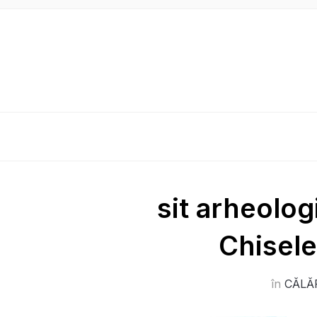
sit arheologi
Chisele
în
CĂLĂ