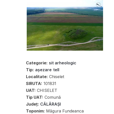
Categorie:
sit arheologic
Tip:
așezare
tell
Localitate:
Chiselet
SIRUTA:
101831
UAT:
CHISELET
Tip UAT:
Comună
Județ:
CĂLĂRAȘI
Toponim:
Măgura Fundeanca