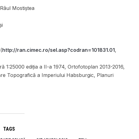
 Râul Mostiștea
și
(
http://ran.cimec.ro/sel.asp?codran=101831.01
,
ă 1:25000 ediția a II-a 1974, Ortofotoplan 2013-2016,
are Topografică a Imperiului Habsburgic, Planuri
TAGS