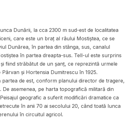
lunca Dunării, la cca 2300 m sud-est de localitatea
iceni, care este un braț al râului Mostiștea, ce se
iul Dunărea, în partea din stânga, sus, canalul
Mostiștea în partea dreapta-sus. Tell-ul este surprins
 și fiind străbătut de un șanț, ce reprezintă urmele
le Pârvan și Hortensia Dumitrescu în 1925.
n partea de est, conform planului director de tragere,
. De asemenea, pe harta topografică militară din
eisajul geografic a suferit modificări dramatice ca
etrecute în anii 70 ai secolului 20, când toată lunca
enului în circuitul agricol.