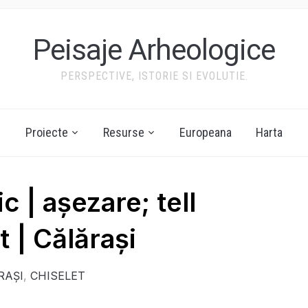
Peisaje Arheologice
PERSPECTIVE, ISTORIE SI EVOLUTIE.
Proiecte
Resurse
Europeana
Harta
c | așezare; tell
t | Călărași
RAȘI
,
CHISELET