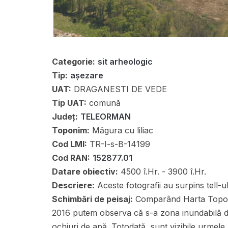
Categorie:
sit arheologic
Tip:
așezare
UAT:
DRAGANESTI DE VEDE
Tip UAT:
comună
Județ:
TELEORMAN
Toponim:
Măgura cu liliac
Cod LMI:
TR-I-s-B-14199
Cod RAN:
152877.01
Datare obiectiv:
4500 î.Hr. - 3900 î.Hr.
Descriere:
Aceste fotografii au surpins tell-u
Schimbări de peisaj:
Comparând Harta Topogra
2016 putem observa că s-a zona inundabilă din
ochiuri de apă. Totodată, sunt vizibile urmel