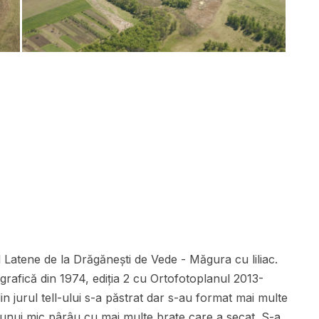
l Latene de la Drăgăneşti de Vede - Măgura cu liliac.
fică din 1974, ediția 2 cu Ortofotoplanul 2013-
 jurul tell-ului s-a păstrat dar s-au format mai multe
e unui mic pârâu cu mai multe brațe care a secat. S-a