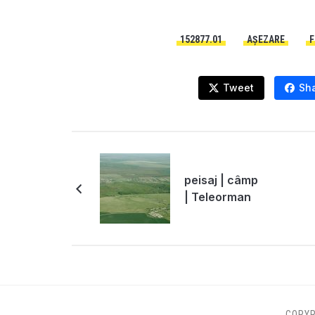
152877.01
AȘEZARE
F
Tweet
Sh
peisaj | câmp
| Teleorman
COPYR