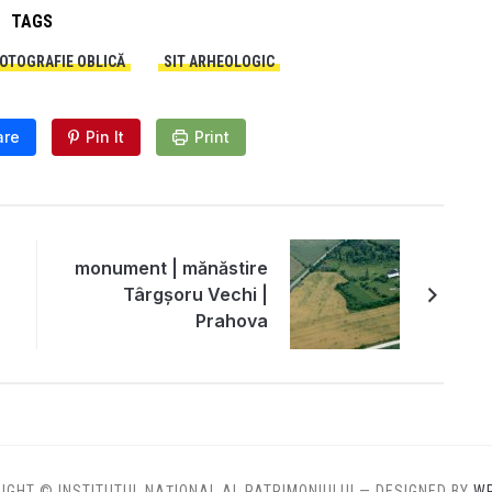
TAGS
OTOGRAFIE OBLICĂ
SIT ARHEOLOGIC
are
Pin It
Print
monument | mănăstire
Târgșoru Vechi |
Prahova
IGHT © INSTITUTUL NAȚIONAL AL PATRIMONIULUI
— DESIGNED BY
W