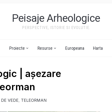
Peisaje Arheologice
PERSPECTIVE, ISTORIE SI EVOLUTIE.
Proiecte
Resurse
Europeana
Harta
ogic | așezare
leorman
 DE VEDE
,
TELEORMAN