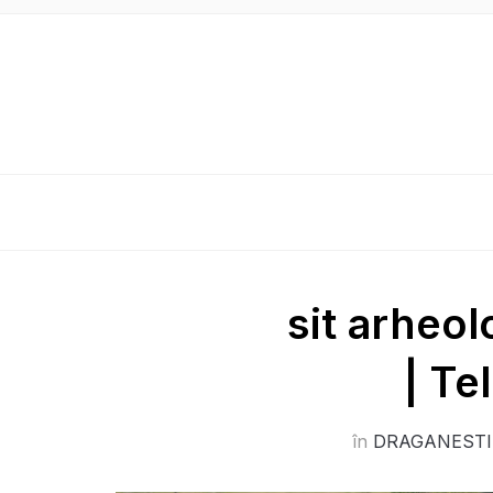
sit arheol
| Te
în
DRAGANESTI