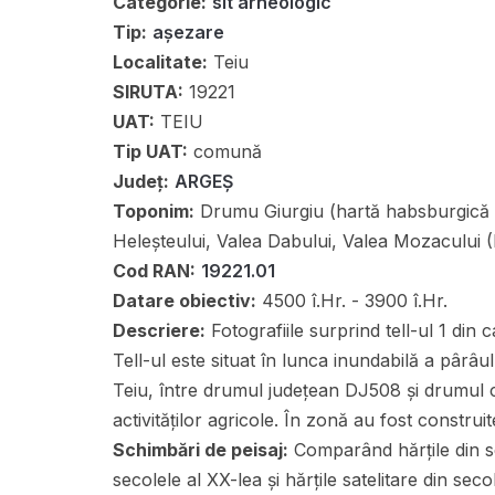
Categorie:
sit arheologic
Tip:
așezare
Localitate:
Teiu
SIRUTA:
19221
UAT:
TEIU
Tip UAT:
comună
Județ:
ARGEȘ
Toponim:
Drumu Giurgiu (hartă habsburgică se
Heleșteului, Valea Dabului, Valea Mozacului
Cod RAN:
19221.01
Datare obiectiv:
4500 î.Hr. - 3900 î.Hr.
Descriere:
Fotografiile surprind tell-ul 1 din
Tell-ul este situat în lunca inundabilă a pârâu
Teiu, între drumul județean DJ508 și drumul 
activităților agricole. În zonă au fost construi
Schimbări de peisaj:
Comparând hărțile din sec
secolele al XX-lea și hărțile satelitare din se