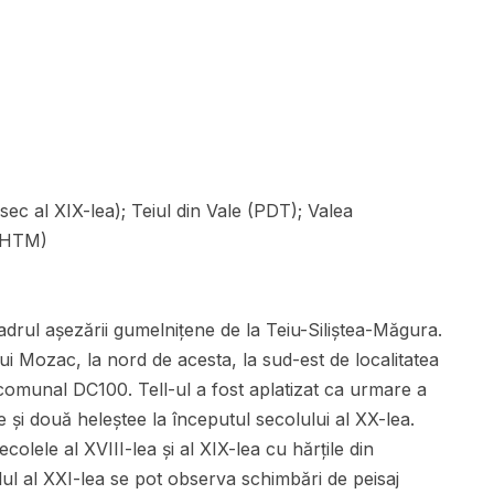
c al XIX-lea); Teiul din Vale (PDT); Valea
 (HTM)
 cadrul așezării gumelnițene de la Teiu-Siliștea-Măgura.
lui Mozac, la nord de acesta, la sud-est de localitatea
comunal DC100. Tell-ul a fost aplatizat ca urmare a
te și două heleștee la începutul secolului al XX-lea.
olele al XVIII-lea și al XIX-lea cu hărțile din
colul al XXI-lea se pot observa schimbări de peisaj