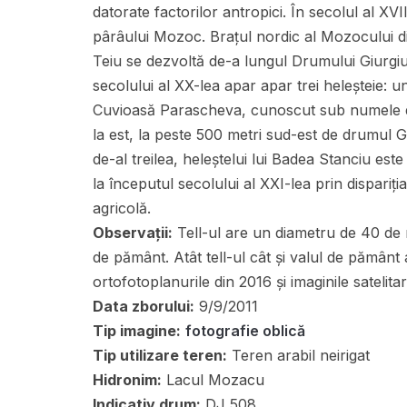
datorate factorilor antropici. În secolul al XV
pârâului Mozoc. Brațul nordic al Mozocului di
Teiu se dezvoltă de-a lungul Drumului Giurgi
secolului al XX-lea apar apar trei heleșteie: unu
Cuvioasă Parascheva, cunoscut sub numele de 
la est, la peste 500 metri sud-est de drumul Gi
de-al treilea, heleștelui lui Badea Stanciu est
la începutul secolului al XXI-lea prin dispariți
agricolă.
Observații:
Tell-ul are un diametru de 40 de m
de pământ. Atât tell-ul cât și valul de pământ 
ortofotoplanurile din 2016 și imaginile satelit
Data zborului:
9/9/2011
Tip imagine:
fotografie oblică
Tip utilizare teren:
Teren arabil neirigat
Hidronim:
Lacul Mozacu
Indicativ drum:
DJ 508