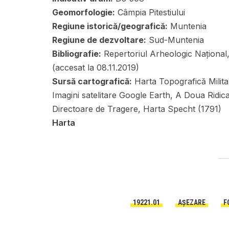
Geomorfologie:
Câmpia Pitestiului
Regiune istorică/geografică:
Muntenia
Regiune de dezvoltare:
Sud-Muntenia
Bibliografie:
Repertoriul Arheologic Național
(accesat la 08.11.2019)
Sursă cartografică:
Harta Topografică Militar
Imagini satelitare Google Earth, A Doua Ridic
Directoare de Tragere, Harta Specht (1791)
Harta
19221.01
AȘEZARE
F