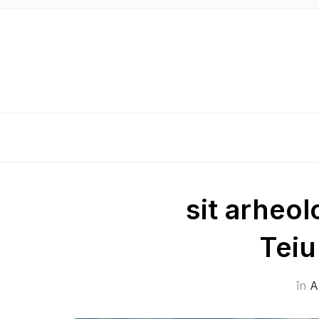
sit arheol
Teiu
în
A