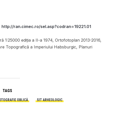
,
http://ran.cimec.ro/sel.asp?codran=19221.01
ă 1:25000 ediția a II-a 1974, Ortofotoplan 2013-2016,
are Topografică a Imperiului Habsburgic, Planuri
TAGS
OTOGRAFIE OBLICĂ
SIT ARHEOLOGIC