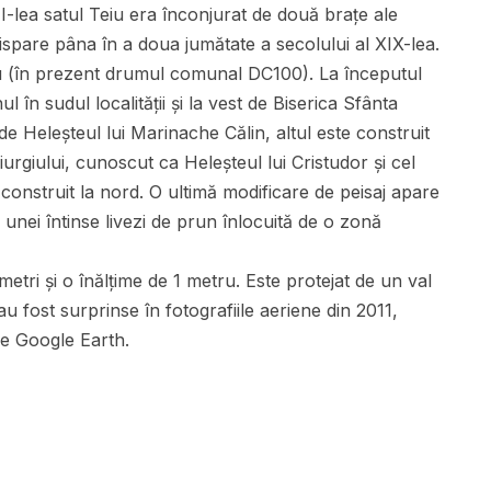
III-lea satul Teiu era înconjurat de două brațe ale
spare pâna în a doua jumătate a secolului al XIX-lea.
u (în prezent drumul comunal DC100). La începutul
l în sudul localității și la vest de Biserica Sfânta
Heleșteul lui Marinache Călin, altul este construit
urgiului, cunoscut ca Heleșteul lui Cristudor și cel
e construit la nord. O ultimă modificare de peisaj apare
a unei întinse livezi de prun înlocuită de o zonă
etri și o înălțime de 1 metru. Este protejat de un val
au fost surprinse în fotografiile aeriene din 2011,
are Google Earth.