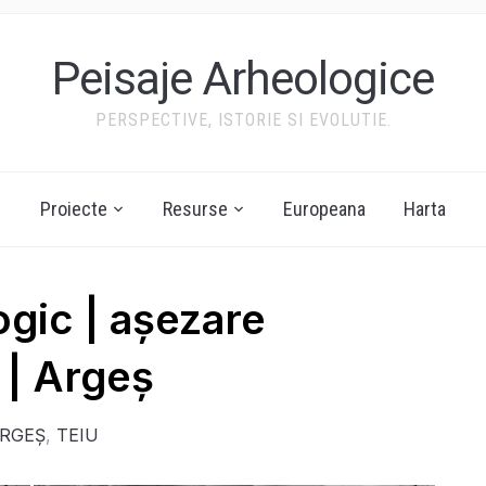
Peisaje Arheologice
PERSPECTIVE, ISTORIE SI EVOLUTIE.
Proiecte
Resurse
Europeana
Harta
ogic | așezare
 | Argeș
RGEȘ
,
TEIU