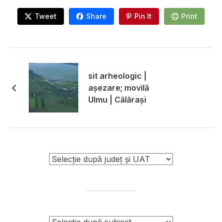
Tweet
Share
Pin It
Print
sit arheologic |
așezare; movilă
Ulmu | Călărași