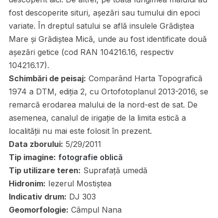
fost descoperite situri, așezări sau tumului din epoci
variate. În dreptul satului se află insulele Grădiștea
Mare și Grădiștea Mică, unde au fost identificate două
așezări getice (cod RAN 104216.16, respectiv
104216.17).
Schimbări de peisaj:
Comparând Harta Topografică
1974 a DTM, ediția 2, cu Ortofotoplanul 2013-2016, se
remarcă erodarea malului de la nord-est de sat. De
asemenea, canalul de irigație de la limita estică a
localității nu mai este folosit în prezent.
Data zborului:
5/29/2011
Tip imagine:
fotografie oblică
Tip utilizare teren:
Suprafață umedă
Hidronim:
Iezerul Mostiștea
Indicativ drum:
DJ 303
Geomorfologie:
Câmpul Nana