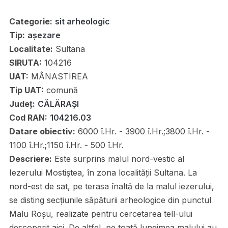
Categorie:
sit arheologic
Tip:
așezare
Localitate:
Sultana
SIRUTA:
104216
UAT:
MÂNASTIREA
Tip UAT:
comună
Județ:
CĂLĂRAȘI
Cod RAN:
104216.03
Datare obiectiv:
6000 î.Hr. - 3900 î.Hr.;3800 î.Hr. -
1100 î.Hr.;1150 î.Hr. - 500 î.Hr.
Descriere:
Este surprins malul nord-vestic al
Iezerului Mostiștea, în zona localității Sultana. La
nord-est de sat, pe terasa înaltă de la malul iezerului,
se disting secțiunile săpăturii arheologice din punctul
Malu Roșu, realizate pentru cercetarea tell-ului
descoperit aici. De altfel, pe toată lungimea malului au