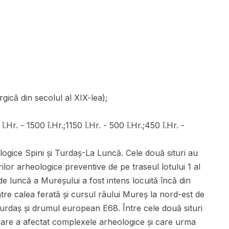
gică din secolul al XIX-lea);
.Hr. - 1500 î.Hr.;1150 î.Hr. - 500 î.Hr.;450 î.Hr. -
ologice Spini și Turdaș-La Luncă. Cele două situri au
ilor arheologice preventive de pe traseul lotului 1 al
e luncă a Mureșului a fost intens locuită încă din
între calea ferată și cursul râului Mureș la nord-est de
 Turdaș și drumul european E68. Între cele două situri
 care a afectat complexele arheologice și care urma