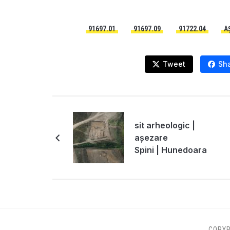
91697.01
91697.09
91722.04
A
Tweet
Sh
sit arheologic |
așezare
Spini | Hunedoara
COPYR