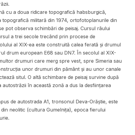
ăzii.
ă cu a doua ridicare topografică habsburgică,
 topografică militară din 1974, ortofotoplanurile din
 se pot observa schimbări de peisaj. Cursul râului
ursul a trei secole trecând prin procese de
olului al XIX-ea este construită calea ferată și drumul
torul drum european E68 sau DN7. În secolul al XIX-
i multor drumuri care merg spre vest, spre Simeria sau
 construcția unor drumuri din pământ și au unor canale
ectează situl. O altă schimbare de peisaj survine după
a autostrăzii în această zonă a dus la desființarea
rapus de autostrada A1, tronsonul Deva-Orăștie, este
 din neolitic (cultura Gumelnița), epoca fierului
urie.