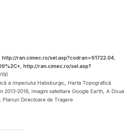
,
http://ran.cimec.ro/sel.asp?codran=91722.04
,
7.09%2C+
,
http://ran.cimec.ro/sel.asp?
019)
ică a Imperiului Habsburgic, Harta Topografică
lan 2013-2016, Imagini satelitare Google Earth, A Doua
, Planuri Directoare de Tragere