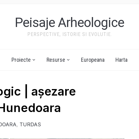
Peisaje Arheologice
PERSPECTIVE, ISTORIE SI EVOLUTIE.
Proiecte
Resurse
Europeana
Harta
ogic | așezare
 Hunedoara
DOARA
,
TURDAS