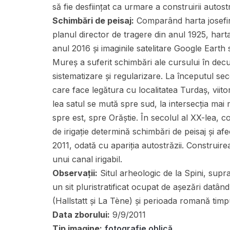
să fie desființat ca urmare a construirii autostr
Schimbări de peisaj:
Comparând harta josefin
planul director de tragere din anul 1925, harta
anul 2016 și imaginile satelitare Google Earth
Mureș a suferit schimbări ale cursului în dec
sistematizare și regularizare. La începutul sec
care face legătura cu localitatea Turdaș, vii
lea satul se mută spre sud, la intersecția ma
spre est, spre Orăștie. În secolul al XX-lea,
de irigație determină schimbări de peisaj și af
2011, odată cu apariția autostrăzii. Construire
unui canal irigabil.
Observații:
Situl arheologic de la Spini, sup
un sit pluristratificat ocupat de așezări datând
(Hallstatt și La Tène) și perioada romană timp
Data zborului:
9/9/2011
Tip imagine:
fotografie oblică