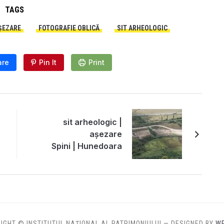
TAGS
ȘEZARE
FOTOGRAFIE OBLICĂ
SIT ARHEOLOGIC
are
Pin It
Print
sit arheologic |
așezare
Spini | Hunedoara
IGHT © INSTITUTUL NAȚIONAL AL PATRIMONIULUI
— DESIGNED BY
W