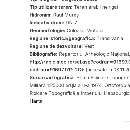
Tip utilizare teren:
Teren arabil neirigat
Hidronim:
Râul Mureș
Indicativ drum:
DN 7
Geomorfologie:
Culoarul Vintului
Regiune istorică/geografică:
Transilvania
Regiune de dezvoltare:
Vest
Bibliografie:
Repertoriul Arheologic Național
http://ran.cimec.ro/sel.asp?codran=9169
codran=91697.01%2C+
(accesate la 08.11.2
Sursă cartografică:
Prima Ridicare Topograf
Militară 1:25000 ediția a II-a 1974, Ortofotop
Ridicare Topografică a Imperiului Habsburgic
Harta