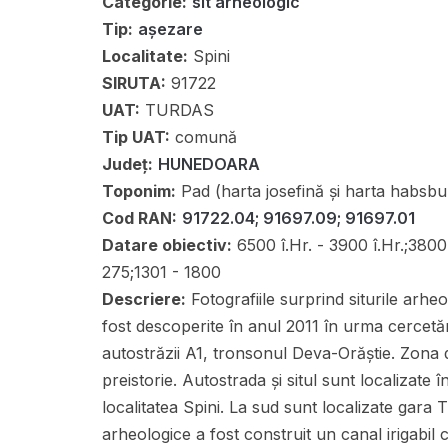
Categorie:
sit arheologic
Tip:
așezare
Localitate:
Spini
SIRUTA:
91722
UAT:
TURDAS
Tip UAT:
comună
Județ:
HUNEDOARA
Toponim:
Pad (harta josefină și harta habsbur
Cod RAN:
91722.04; 91697.09; 91697.01
Datare obiectiv:
6500 î.Hr. - 3900 î.Hr.;3800 î
275;1301 - 1800
Descriere:
Fotografiile surprind siturile arhe
fost descoperite în anul 2011 în urma cercetăr
autostrăzii A1, tronsonul Deva-Orăștie. Zona d
preistorie. Autostrada și situl sunt localizate 
localitatea Spini. La sud sunt localizate gara
arheologice a fost construit un canal irigabil