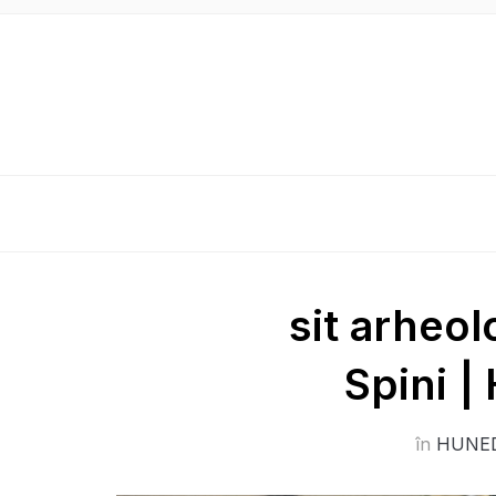
sit arheol
Spini |
în
HUNE