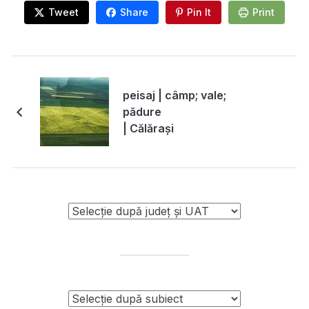
Tweet
Share
Pin It
Print
peisaj | câmp; vale;
pădure
| Călărași