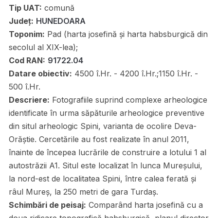
Tip UAT:
comună
Județ:
HUNEDOARA
Toponim:
Pad (harta josefină și harta habsburgică din
secolul al XIX-lea);
Cod RAN:
91722.04
Datare obiectiv:
4500 î.Hr. - 4200 î.Hr.;1150 î.Hr. -
500 î.Hr.
Descriere:
Fotografiile suprind complexe arheologice
identificate în urma săpăturile arheologice preventive
din situl arheologic Spini, varianta de ocolire Deva-
Orăștie. Cercetările au fost realizate în anul 2011,
înainte de începea lucrările de construire a lotului 1 al
autostrăzii A1. Situl este localizat în lunca Mureșului,
la nord-est de localitatea Spini, între calea ferată și
râul Mureș, la 250 metri de gara Turdaș.
Schimbări de peisaj:
Comparând harta josefină cu a