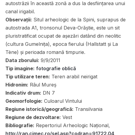
autostrăzii în această zonă a dus la desființarea unui
canal irigabil.
Observații:
Situl arheologic de la Spini, suprapus de
autostrada A1, tronsonul Deva-Orăștie, este un sit
pluristratificat ocupat de așezări datând din neolitic
(cultura Gumelnița), epoca fierului (Hallstatt și La
Tène) și perioada romană timpurie.
Data zborului:
9/9/2011
Tip imagine:
fotografie oblică
Tip utilizare teren:
Teren arabil neirigat
Hidronim:
Râul Mureș
Indicativ drum:
DN 7
Geomorfologie:
Culoarul Vintului
Regiune istorică/geografică:
Transilvania
Regiune de dezvoltare:
Vest
Bibliografie:
Repertoriul Arheologic Național,
http://ran.cimec.ro/sel.asp?codran=91722.04