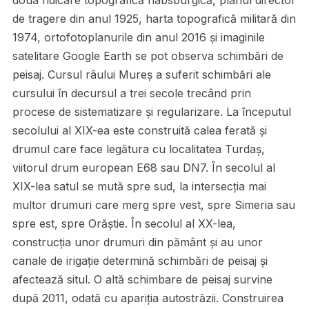
doua ridicare topografică habsburgică, planul director
de tragere din anul 1925, harta topografică militară din
1974, ortofotoplanurile din anul 2016 și imaginile
satelitare Google Earth se pot observa schimbări de
peisaj. Cursul râului Mureș a suferit schimbări ale
cursului în decursul a trei secole trecând prin
procese de sistematizare și regularizare. La începutul
secolului al XIX-ea este construită calea ferată și
drumul care face legătura cu localitatea Turdaș,
viitorul drum european E68 sau DN7. În secolul al
XIX-lea satul se mută spre sud, la intersecția mai
multor drumuri care merg spre vest, spre Simeria sau
spre est, spre Orăștie. În secolul al XX-lea,
construcția unor drumuri din pământ și au unor
canale de irigație determină schimbări de peisaj și
afectează situl. O altă schimbare de peisaj survine
după 2011, odată cu apariția autostrăzii. Construirea