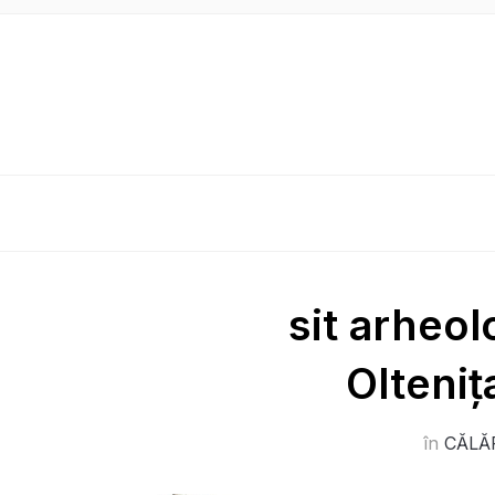
sit arheol
Olteniț
în
CĂLĂ