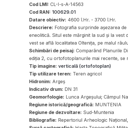
Cod LMI:
CL-I-s-A-14563
Cod RAN:
100629.01
Datare obiectiv:
4600 î.Hr. - 3700 î.Hr.
Descriere:
Fotografia surprinde așezarea de ti
eneolitică. Situl este mărginit la sud și la v
vest se află localitatea Oltenița, pe malul râul
Schimbări de peisaj:
Comparând Planurile Di
ediția 2, cu ortofotoplanurile mai recente, se r
Tip imagine:
verticală (ortofotoplan)
Tip utilizare teren:
Teren agricol
Hidronim:
Argeș
Indicativ drum:
DN 31
Geomorfologie:
Lunca Argeșului; Câmpul N
Regiune istorică/geografică:
MUNTENIA
Regiune de dezvoltare:
Sud-Muntenia
Bibliografie:
Repertoriul Arheologic Național
Sursă cartografică:
Harta Topografică Militar