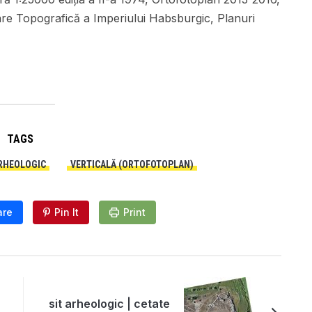
are Topografică a Imperiului Habsburgic, Planuri
TAGS
ARHEOLOGIC
VERTICALĂ (ORTOFOTOPLAN)
are
Pin It
Print
sit arheologic | cetate