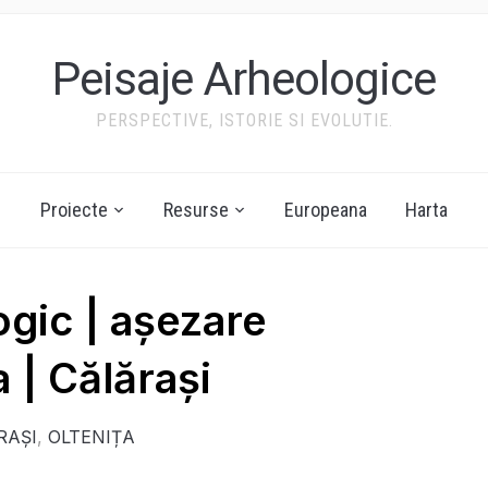
Peisaje Arheologice
PERSPECTIVE, ISTORIE SI EVOLUTIE.
Proiecte
Resurse
Europeana
Harta
ogic | așezare
a | Călărași
RAȘI
,
OLTENIȚA