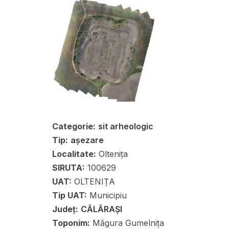
Categorie:
sit arheologic
Tip:
așezare
Localitate:
Oltenița
SIRUTA:
100629
UAT:
OLTENIȚA
Tip UAT:
Municipiu
Județ:
CĂLĂRAȘI
Toponim:
Măgura Gumelnița