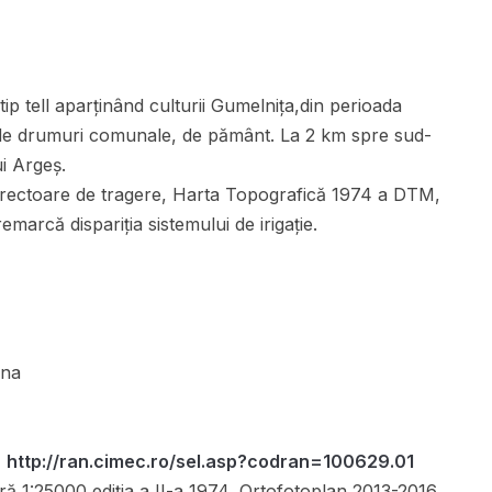
p tell aparținând culturii Gumelnița,din perioada
est de drumuri comunale, de pământ. La 2 km spre sud-
ui Argeș.
rectoare de tragere, Harta Topografică 1974 a DTM,
emarcă dispariția sistemului de irigație.
ana
,
http://ran.cimec.ro/sel.asp?codran=100629.01
ă 1:25000 ediția a II-a 1974, Ortofotoplan 2013-2016,