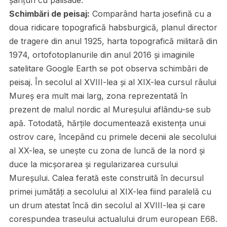
șanțuri cu palisade.
Schimbări de peisaj:
Comparând harta josefină cu a
doua ridicare topografică habsburgică, planul director
de tragere din anul 1925, harta topografică militară din
1974, ortofotoplanurile din anul 2016 și imaginile
satelitare Google Earth se pot observa schimbări de
peisaj. În secolul al XVIII-lea și al XIX-lea cursul râului
Mureș era mult mai larg, zona reprezentată în
prezent de malul nordic al Mureșului aflându-se sub
apă. Totodată, hărțile documentează existența unui
ostrov care, începând cu primele decenii ale secolului
al XX-lea, se unește cu zona de luncă de la nord și
duce la micșorarea și regularizarea cursului
Mureșului. Calea ferată este construită în decursul
primei jumătăți a secolului al XIX-lea fiind paralelă cu
un drum atestat încă din secolul al XVIII-lea și care
corespundea traseului actualului drum european E68.