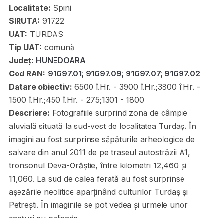
Localitate:
Spini
SIRUTA:
91722
UAT:
TURDAS
Tip UAT:
comună
Județ:
HUNEDOARA
Cod RAN:
91697.01; 91697.09; 91697.07; 91697.02
Datare obiectiv:
6500 î.Hr. - 3900 î.Hr.;3800 î.Hr. -
1500 î.Hr.;450 î.Hr. - 275;1301 - 1800
Descriere:
Fotografiile surprind zona de câmpie
aluvială situată la sud-vest de localitatea Turdaș. În
imagini au fost surprinse săpăturile arheologice de
salvare din anul 2011 de pe traseul autostrăzii A1,
tronsonul Deva-Orăștie, între kilometri 12,460 și
11,060. La sud de calea ferată au fost surprinse
așezările neolitice aparținând culturilor Turdaș și
Petrești. În imaginile se pot vedea și urmele unor