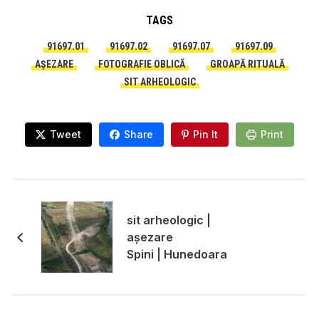
TAGS
91697.01
91697.02
91697.07
91697.09
AȘEZARE
FOTOGRAFIE OBLICĂ
GROAPĂ RITUALĂ
SIT ARHEOLOGIC
Tweet
Share
Pin It
Print
sit arheologic |
așezare
Spini | Hunedoara