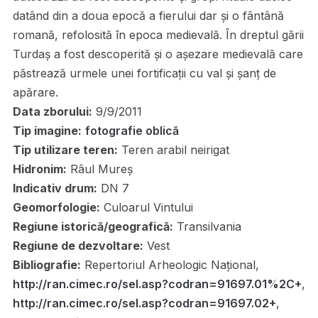
datând din a doua epocă a fierului dar și o fântână
romană, refolosită în epoca medievală. În dreptul gării
Turdaș a fost descoperită și o așezare medievală care
păstrează urmele unei fortificații cu val și șanț de
apărare.
Data zborului:
9/9/2011
Tip imagine:
fotografie oblică
Tip utilizare teren:
Teren arabil neirigat
Hidronim:
Râul Mureș
Indicativ drum:
DN 7
Geomorfologie:
Culoarul Vintului
Regiune istorică/geografică:
Transilvania
Regiune de dezvoltare:
Vest
Bibliografie:
Repertoriul Arheologic Național,
http://ran.cimec.ro/sel.asp?codran=91697.01%2C+
,
http://ran.cimec.ro/sel.asp?codran=91697.02+
,