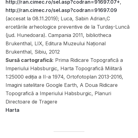
http://ran.cimec.ro/sel.asp?codran=91697.07+
,
http://ran.cimec.ro/sel.asp?codran=91697.09
(accesat la 08.11.2019); Luca, Sabin Adrian,C
ercetările arheologice preventive de la Turdaș-Luncă
(jud. Hunedoara). Campania 2011, bibliotheca
Brukenthal, LIX, Editura Muzeului Naţional
Brukenthal, Sibiu, 2012
Sursă cartografică:
Prima Ridicare Topografică a
Imperiului Habsburgic, Harta Topografică Militară
1:25000 ediția a II-a 1974, Ortofotoplan 2013-2016,
Imagini satelitare Google Earth, A Doua Ridicare
Topografică a Imperiului Habsburgic, Planuri
Directoare de Tragere
Harta