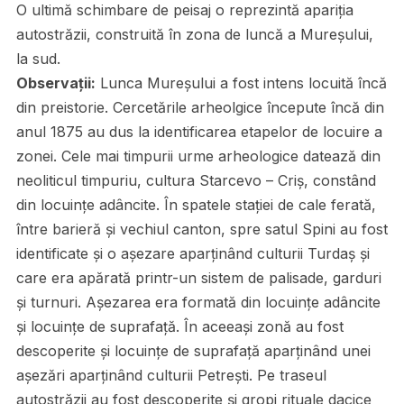
O ultimă schimbare de peisaj o reprezintă apariția
autostrăzii, construită în zona de luncă a Mureșului,
la sud.
Observații:
Lunca Mureșului a fost intens locuită încă
din preistorie. Cercetările arheolgice începute încă din
anul 1875 au dus la identificarea etapelor de locuire a
zonei. Cele mai timpurii urme arheologice datează din
neoliticul timpuriu, cultura Starcevo – Criş, constând
din locuințe adâncite. În spatele staţiei de cale ferată,
între barieră şi vechiul canton, spre satul Spini au fost
identificate și o așezare aparținând culturii Turdaș și
care era apărată printr-un sistem de palisade, garduri
și turnuri. Așezarea era formată din locuințe adâncite
și locuințe de suprafață. În aceeași zonă au fost
descoperite și locuințe de suprafață aparținând unei
așezări aparținând culturii Petrești. Pe traseul
autostrăzii au fost descoperite și gropi rituale dacice