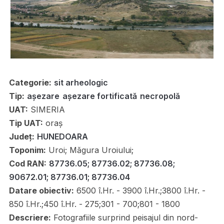
Categorie:
sit arheologic
Tip:
așezare
așezare fortificată
necropolă
UAT:
SIMERIA
Tip UAT:
oraș
Județ:
HUNEDOARA
Toponim:
Uroi; Măgura Uroiului;
Cod RAN:
87736.05; 87736.02; 87736.08;
90672.01; 87736.01; 87736.04
Datare obiectiv:
6500 î.Hr. - 3900 î.Hr.;3800 î.Hr. -
850 î.Hr.;450 î.Hr. - 275;301 - 700;801 - 1800
Descriere:
Fotografiile surprind peisajul din nord-