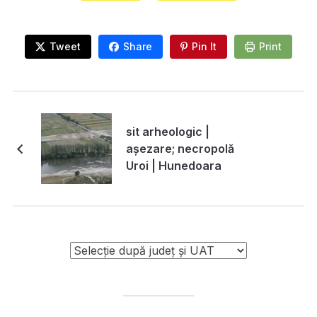
Tweet
Share
Pin It
Print
sit arheologic |
așezare; necropolă
Uroi | Hunedoara