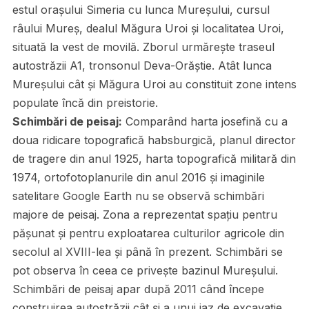
estul orașului Simeria cu lunca Mureșului, cursul
râului Mureș, dealul Măgura Uroi și localitatea Uroi,
situată la vest de movilă. Zborul urmărește traseul
autostrăzii A1, tronsonul Deva-Orăștie. Atât lunca
Mureșului cât și Măgura Uroi au constituit zone intens
populate încă din preistorie.
Schimbări de peisaj:
Comparând harta josefină cu a
doua ridicare topografică habsburgică, planul director
de tragere din anul 1925, harta topografică militară din
1974, ortofotoplanurile din anul 2016 și imaginile
satelitare Google Earth nu se observă schimbări
majore de peisaj. Zona a reprezentat spațiu pentru
pășunat și pentru exploatarea culturilor agricole din
secolul al XVIII-lea și până în prezent. Schimbări se
pot observa în ceea ce privește bazinul Mureșului.
Schimbări de peisaj apar după 2011 când începe
construirea autostrăzii cât și a unui iaz de excavație