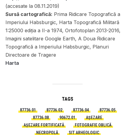
(accesate la 08.11.2019)
Sursă cartografică:
Prima Ridicare Topografică a
Imperiului Habsburgic, Harta Topografică Militară
1:25000 ediția a II-a 1974, Ortofotoplan 2013-2016,
Imagini satelitare Google Earth, A Doua Ridicare
Topografică a Imperiului Habsburgic, Planuri
Directoare de Tragere
Harta
TAGS
87736.01
87736.02
87736.04
87736.05
87736.08
90672.01
AȘEZARE
AȘEZARE FORTIFICATĂ
FOTOGRAFIE OBLICĂ
NECROPOLĂ
SIT ARHEOLOGIC