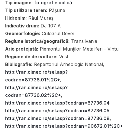
Tip imagine:
fotografie oblică
Tip utilizare teren:
Pășune
Hidronim:
Râul Mureș
Indicativ drum:
DJ 107 A
Geomorfologie:
Culoarul Devei
Regiune istorică/geografică:
Transilvania
Arie protejată:
Piemontul Munților Metaliferi - Vințu
Regiune de dezvoltare:
Vest
Bibliografie:
Repertoriul Arheologic Național,
http://ran.cimec.ro/sel.asp?
codran=87736.01%2C+
,
http://ran.cimec.ro/sel.asp?
codran=87736.02%2C+
,
http://ran.cimec.ro/sel.asp?codran=87736.04
,
http://ran.cimec.ro/sel.asp?codran=87736.05
,
http://ran.cimec.ro/sel.asp?codran=87736.08
,
http://ran.cimec.ro/sel.asp?codran=90672.01%2C+