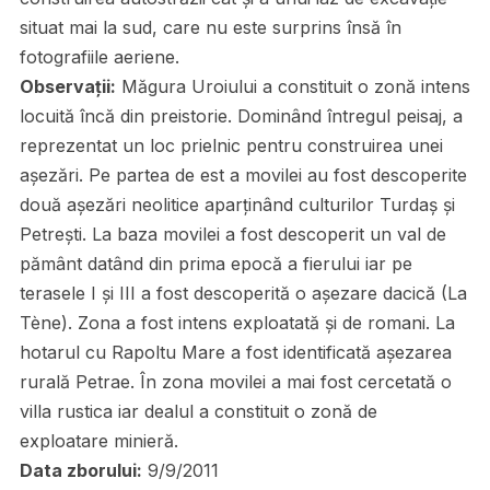
situat mai la sud, care nu este surprins însă în
fotografiile aeriene.
Observații:
Măgura Uroiului a constituit o zonă intens
locuită încă din preistorie. Dominând întregul peisaj, a
reprezentat un loc prielnic pentru construirea unei
așezări. Pe partea de est a movilei au fost descoperite
două așezări neolitice aparținând culturilor Turdaș și
Petrești. La baza movilei a fost descoperit un val de
pământ datând din prima epocă a fierului iar pe
terasele I și III a fost descoperită o așezare dacică (La
Tène). Zona a fost intens exploatată și de romani. La
hotarul cu Rapoltu Mare a fost identificată așezarea
rurală Petrae. În zona movilei a mai fost cercetată o
villa rustica iar dealul a constituit o zonă de
exploatare minieră.
Data zborului:
9/9/2011