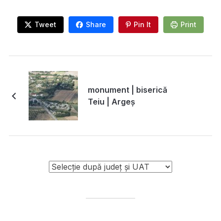
Tweet
Share
Pin It
Print
monument | biserică
Teiu | Argeș