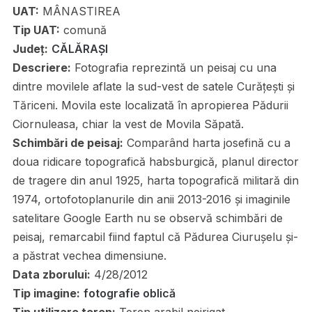
UAT:
MÂNASTIREA
Tip UAT:
comună
Județ:
CĂLĂRAȘI
Descriere:
Fotografia reprezintă un peisaj cu una
dintre movilele aflate la sud-vest de satele Curățești și
Tăriceni. Movila este localizată în apropierea Pădurii
Ciornuleasa, chiar la vest de Movila Săpată.
Schimbări de peisaj:
Comparând harta josefină cu a
doua ridicare topografică habsburgică, planul director
de tragere din anul 1925, harta topografică militară din
1974, ortofotoplanurile din anii 2013-2016 și imaginile
satelitare Google Earth nu se observă schimbări de
peisaj, remarcabil fiind faptul că Pădurea Ciurușelu și-
a păstrat vechea dimensiune.
Data zborului:
4/28/2012
Tip imagine:
fotografie oblică