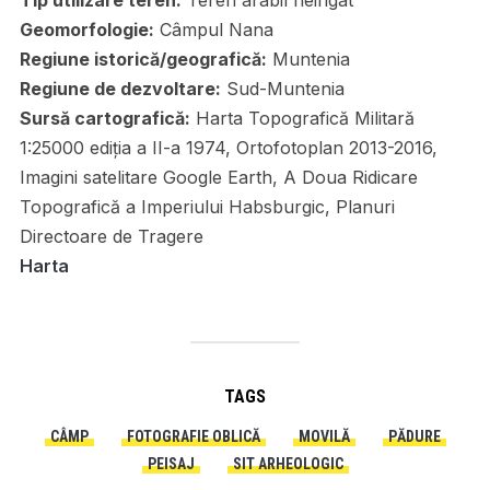
Tip utilizare teren:
Teren arabil neirigat
Geomorfologie:
Câmpul Nana
Regiune istorică/geografică:
Muntenia
Regiune de dezvoltare:
Sud-Muntenia
Sursă cartografică:
Harta Topografică Militară
1:25000 ediția a II-a 1974, Ortofotoplan 2013-2016,
Imagini satelitare Google Earth, A Doua Ridicare
Topografică a Imperiului Habsburgic, Planuri
Directoare de Tragere
Harta
TAGS
CÂMP
FOTOGRAFIE OBLICĂ
MOVILĂ
PĂDURE
PEISAJ
SIT ARHEOLOGIC