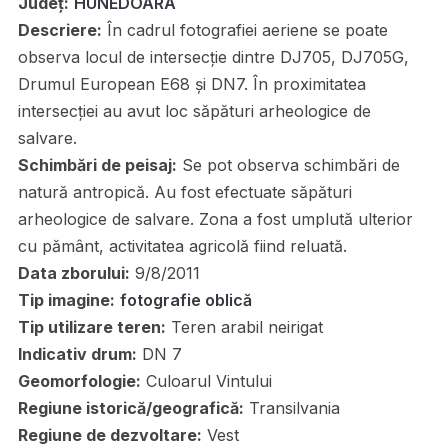
Județ:
HUNEDOARA
Descriere:
În cadrul fotografiei aeriene se poate
observa locul de intersecție dintre DJ705, DJ705G,
Drumul European E68 și DN7. În proximitatea
intersecției au avut loc săpături arheologice de
salvare.
Schimbări de peisaj:
Se pot observa schimbări de
natură antropică. Au fost efectuate săpături
arheologice de salvare. Zona a fost umplută ulterior
cu pământ, activitatea agricolă fiind reluată.
Data zborului:
9/8/2011
Tip imagine:
fotografie oblică
Tip utilizare teren:
Teren arabil neirigat
Indicativ drum:
DN 7
Geomorfologie:
Culoarul Vintului
Regiune istorică/geografică:
Transilvania
Regiune de dezvoltare:
Vest