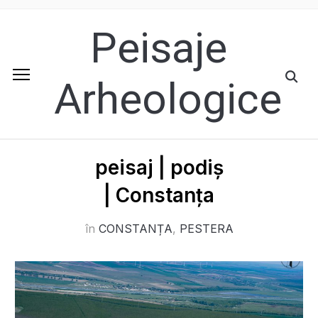
Peisaje
Arheologice
peisaj | podiș
| Constanța
în
CONSTANȚA
,
PESTERA