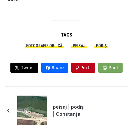
TAGS
FOTOGRAFIE OBLICĂ
PEISAJ
PODIȘ
Tweet
Share
Pin It
Print
peisaj | podiș
| Constanța