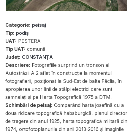
Categorie:
peisaj
Tip:
podiș
UAT:
PESTERA
Tip UAT:
comună
Județ:
CONSTANȚA
Descriere:
Fotografiile surprind un tronson al
Autostrăzii A 2 aflat în construcție la momentul
fotografierii, poziționat la Sud-Est de balta Făclia, în
apropierea unor linii de stâlpi electrici care sunt
semnalați și pe Harta Topografică 1975 a DTM.
Schimbări de peisaj:
Comparând harta josefină cu a
doua ridicare topografică habsburgică, planul director
de tragere din anul 1925, harta topografică militară din
1974, ortofotoplanurile din anii 2013-2016 și imaginile