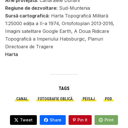
Arie protejată:
Canaralele Dunării
Regiune de dezvoltare:
Sud-Muntenia
Sursă cartografică:
Harta Topografică Militară
1:25000 ediția a II-a 1974, Ortofotoplan 2013-2016,
Imagini satelitare Google Earth, A Doua Ridicare
Topografică a Imperiului Habsburgic, Planuri
Directoare de Tragere
Harta
TAGS
CANAL
FOTOGRAFIE OBLICĂ
PEISAJ
POD
Tweet
Share
Pin It
Print