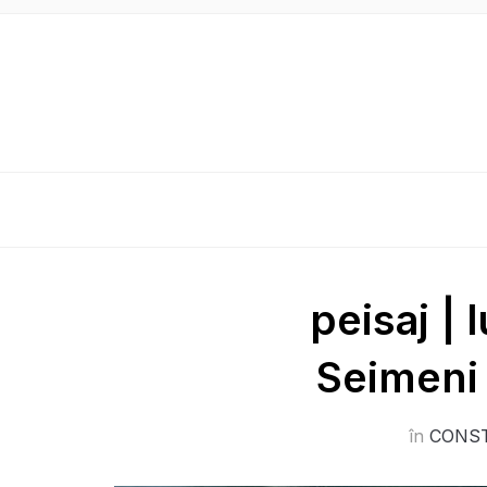
peisaj | 
Seimeni 
în
CONS