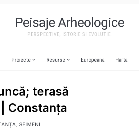
Peisaje Arheologice
PERSPECTIVE, ISTORIE SI EVOLUTIE.
Proiecte
Resurse
Europeana
Harta
luncă; terasă
| Constanța
TANȚA
,
SEIMENI