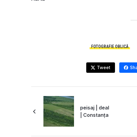
FOTOGRAFIE OBLICĂ
Tweet
Sh
peisaj | deal
| Constanța