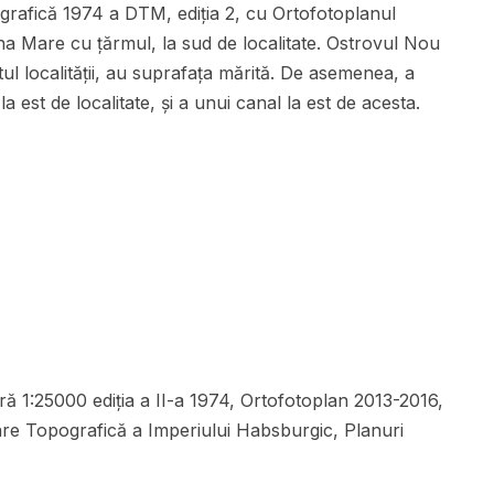
afică 1974 a DTM, ediția 2, cu Ortofotoplanul
a Mare cu țărmul, la sud de localitate. Ostrovul Nou
ptul localității, au suprafața mărită. De asemenea, a
a est de localitate, și a unui canal la est de acesta.
ă 1:25000 ediția a II-a 1974, Ortofotoplan 2013-2016,
are Topografică a Imperiului Habsburgic, Planuri