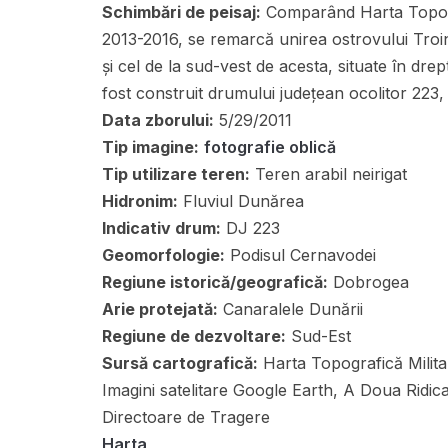
Schimbări de peisaj:
Comparând Harta Topogr
2013-2016, se remarcă unirea ostrovului Troin
și cel de la sud-vest de acesta, situate în dre
fost construit drumului județean ocolitor 223, l
Data zborului:
5/29/2011
Tip imagine:
fotografie oblică
Tip utilizare teren:
Teren arabil neirigat
Hidronim:
Fluviul Dunărea
Indicativ drum:
DJ 223
Geomorfologie:
Podisul Cernavodei
Regiune istorică/geografică:
Dobrogea
Arie protejată:
Canaralele Dunării
Regiune de dezvoltare:
Sud-Est
Sursă cartografică:
Harta Topografică Militar
Imagini satelitare Google Earth, A Doua Ridic
Directoare de Tragere
Harta