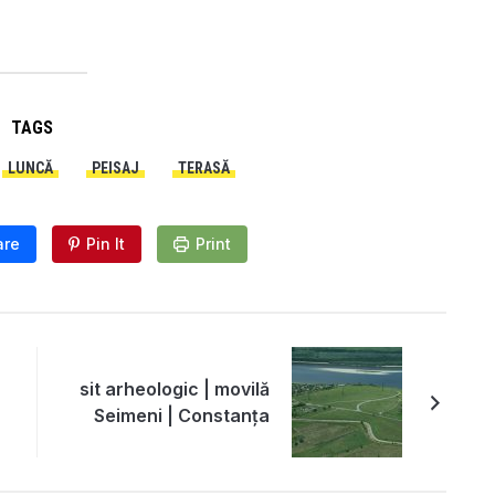
TAGS
LUNCĂ
PEISAJ
TERASĂ
are
Pin It
Print
sit arheologic | movilă
Seimeni | Constanța