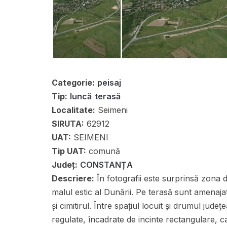
Categorie:
peisaj
Tip:
luncă
terasă
Localitate:
Seimeni
SIRUTA:
62912
UAT:
SEIMENI
Tip UAT:
comună
Județ:
CONSTANȚA
Descriere:
În fotografii este surprinsă zona d
malul estic al Dunării. Pe terasă sunt amenaj
și cimitirul. Între spațiul locuit și drumul ju
regulate, încadrate de incinte rectangulare, c