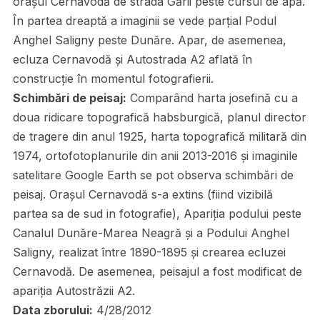
orașul Cernavodă de strada Gării peste cursul de apă.
În partea dreaptă a imaginii se vede parțial Podul
Anghel Saligny peste Dunăre. Apar, de asemenea,
ecluza Cernavodă și Autostrada A2 aflată în
construcție în momentul fotografierii.
Schimbări de peisaj:
Comparând harta josefină cu a
doua ridicare topografică habsburgică, planul director
de tragere din anul 1925, harta topografică militară din
1974, ortofotoplanurile din anii 2013-2016 și imaginile
satelitare Google Earth se pot observa schimbări de
peisaj. Orașul Cernavodă s-a extins (fiind vizibilă
partea sa de sud in fotografie), Apariția podului peste
Canalul Dunăre-Marea Neagră și a Podului Anghel
Saligny, realizat între 1890-1895 și crearea ecluzei
Cernavodă. De asemenea, peisajul a fost modificat de
apariția Autostrăzii A2.
Data zborului:
4/28/2012