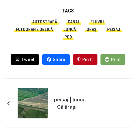
TAGS
AUTOSTRADĂ
CANAL
FLUVIU
FOTOGRAFIE OBLICĂ
LUNCĂ
ORAȘ
PEISAJ
POD
Tweet
Share
Pin It
Print
peisaj | luncă
| Călărași