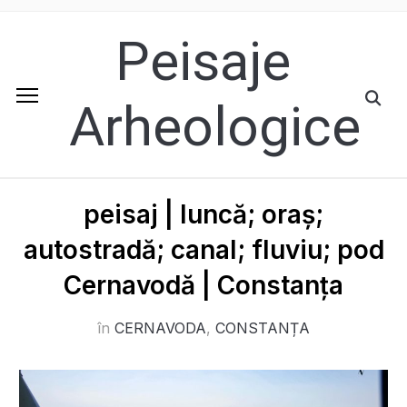
Peisaje
Arheologice
peisaj | luncă; oraș;
autostradă; canal; fluviu; pod
Cernavodă | Constanța
în
CERNAVODA
,
CONSTANȚA