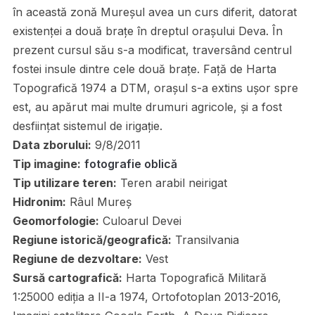
în această zonă Mureșul avea un curs diferit, datorat
existenței a două brațe în dreptul orașului Deva. În
prezent cursul său s-a modificat, traversând centrul
fostei insule dintre cele două brațe. Față de Harta
Topografică 1974 a DTM, orașul s-a extins ușor spre
est, au apărut mai multe drumuri agricole, și a fost
desființat sistemul de irigație.
Data zborului:
9/8/2011
Tip imagine:
fotografie oblică
Tip utilizare teren:
Teren arabil neirigat
Hidronim:
Râul Mureș
Geomorfologie:
Culoarul Devei
Regiune istorică/geografică:
Transilvania
Regiune de dezvoltare:
Vest
Sursă cartografică:
Harta Topografică Militară
1:25000 ediția a II-a 1974, Ortofotoplan 2013-2016,