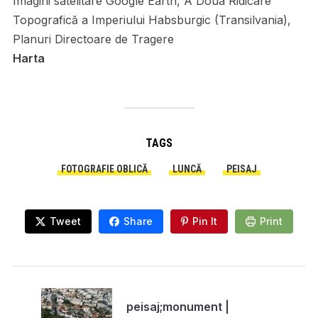
Imagini satelitare Google Earth, A Doua Ridicare
Topografică a Imperiului Habsburgic (Transilvania),
Planuri Directoare de Tragere
Harta
TAGS
FOTOGRAFIE OBLICĂ
LUNCĂ
PEISAJ
Tweet
Share
Pin It
Print
peisaj;monument |