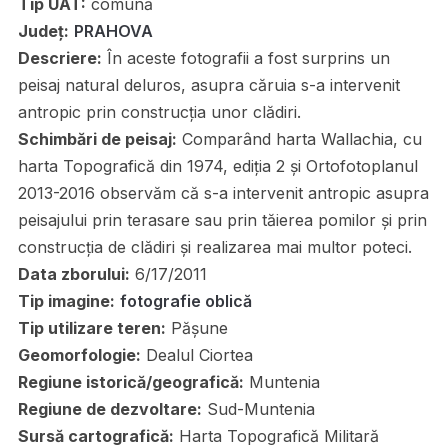
Tip UAT:
comună
Județ:
PRAHOVA
Descriere:
În aceste fotografii a fost surprins un
peisaj natural deluros, asupra căruia s-a intervenit
antropic prin construcția unor clădiri.
Schimbări de peisaj:
Comparând harta Wallachia, cu
harta Topografică din 1974, ediția 2 și Ortofotoplanul
2013-2016 observăm că s-a intervenit antropic asupra
peisajului prin terasare sau prin tăierea pomilor și prin
construcția de clădiri și realizarea mai multor poteci.
Data zborului:
6/17/2011
Tip imagine:
fotografie oblică
Tip utilizare teren:
Pășune
Geomorfologie:
Dealul Ciortea
Regiune istorică/geografică:
Muntenia
Regiune de dezvoltare:
Sud-Muntenia
Sursă cartografică:
Harta Topografică Militară