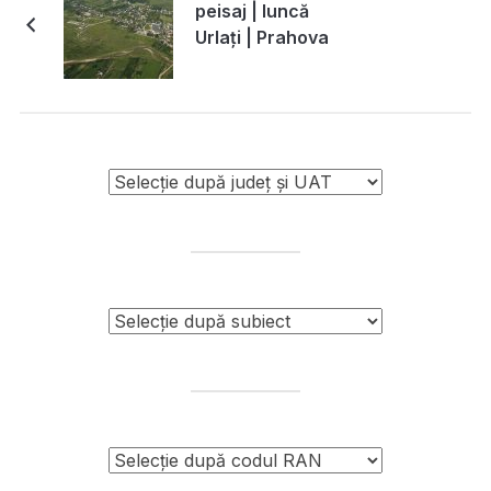
peisaj | luncă
Urlați | Prahova