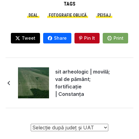
TAGS
DEAL
FOTOGRAFIE OBLICĂ
PEISAJ
Tweet
Share
Pin It
Print
sit arheologic | movilă;
val de pământ;
fortificație
| Constanța