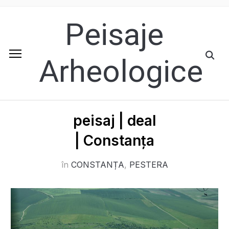
Peisaje
Arheologice
peisaj | deal
| Constanța
în
CONSTANȚA
,
PESTERA