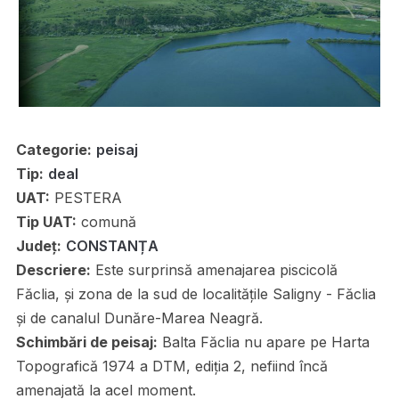
Categorie:
peisaj
Tip:
deal
UAT:
PESTERA
Tip UAT:
comună
Județ:
CONSTANȚA
Descriere:
Este surprinsă amenajarea piscicolă
Făclia, și zona de la sud de localitățile Saligny - Făclia
și de canalul Dunăre-Marea Neagră.
Schimbări de peisaj:
Balta Făclia nu apare pe Harta
Topografică 1974 a DTM, ediția 2, nefiind încă
amenajată la acel moment.