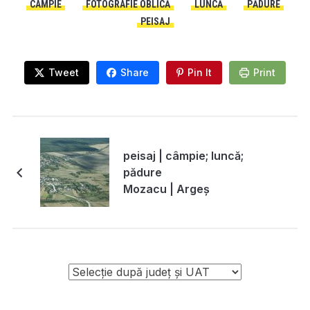
CÂMPIE
FOTOGRAFIE OBLICĂ
LUNCĂ
PĂDURE
PEISAJ
Tweet
Share
Pin It
Print
peisaj | câmpie; luncă;
pădure
Mozacu | Argeș