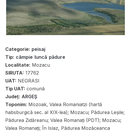
Categorie:
peisaj
Tip:
câmpie
luncă
pădure
Localitate:
Mozacu
SIRUTA:
17762
UAT:
NEGRASI
Tip UAT:
comună
Județ:
ARGEȘ
Toponim:
Mozoak, Valea Romaniatzi (hartă
habsburgică sec. al XIX-lea); Mozacu; Pădurea Leșile;
Pădurea Zidăreanu; Valea Romanați (PDT); Mozacu;
Valea Romanați; În Islaz, Pădurea Mozăceanca