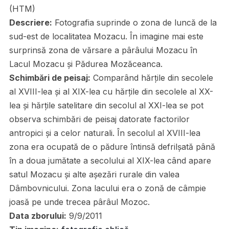
(HTM)
Descriere:
Fotografia suprinde o zona de luncă de la
sud-est de localitatea Mozacu. În imagine mai este
surprinsă zona de vărsare a pârâului Mozacu în
Lacul Mozacu și Pădurea Mozăceanca.
Schimbări de peisaj:
Comparând hărțile din secolele
al XVIII-lea și al XIX-lea cu hărțile din secolele al XX-
lea și hărțile satelitare din secolul al XXI-lea se pot
observa schimbări de peisaj datorate factorilor
antropici și a celor naturali. În secolul al XVIII-lea
zona era ocupată de o pădure întinsă defrilșată până
în a doua jumătate a secolului al XIX-lea când apare
satul Mozacu și alte așezări rurale din valea
Dâmbovnicului. Zona lacului era o zonă de câmpie
joasă pe unde trecea pârâul Mozoc.
Data zborului:
9/9/2011