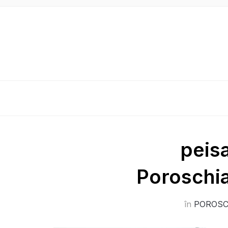
peis
Poroschia
în
POROSC