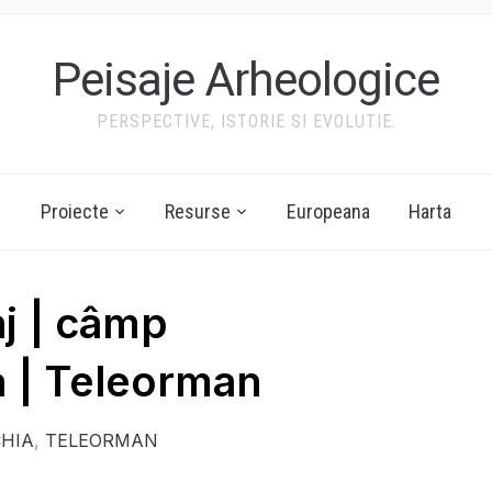
Peisaje Arheologice
PERSPECTIVE, ISTORIE SI EVOLUTIE.
Proiecte
Resurse
Europeana
Harta
aj | câmp
 | Teleorman
HIA
,
TELEORMAN