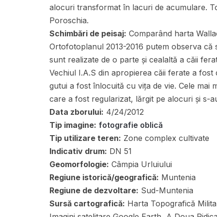
alocuri transformat în lacuri de acumulare. Tot
Poroschia.
Schimbări de peisaj:
Comparând harta Wallachi
Ortofotoplanul 2013-2016 putem observa că sa
sunt realizate de o parte și cealaltă a căii fera
Vechiul I.A.S din apropierea căii ferate a fost 
gutui a fost înlocuită cu vița de vie. Cele mai 
care a fost regularizat, lărgit pe alocuri și s-
Data zborului:
4/24/2012
Tip imagine:
fotografie oblică
Tip utilizare teren:
Zone complex cultivate
Indicativ drum:
DN 51
Geomorfologie:
Câmpia Urluiului
Regiune istorică/geografică:
Muntenia
Regiune de dezvoltare:
Sud-Muntenia
Sursă cartografică:
Harta Topografică Militar
Imagini satelitare Google Earth, A Doua Ridi