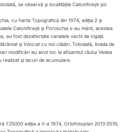
odată, se observă și localitățile Calomfirești șoi
a, cu harta Topografică din 1974, ediția 2 și
tele Calomfirești și Poroschia s-au mărit, acestea
te, au fost dezafectate canalele vechi de irigații.
dărâmat și înlocuit cu noi clădiri. Totodată, livada de
mari modificări au avut loc la afluentul râului Vedea
au realizat și lacuri de acumulare.
ă 1:25000 ediția a II-a 1974, Ortofotoplan 2013-2016,
care Topografică a Imperiului Habsburgic