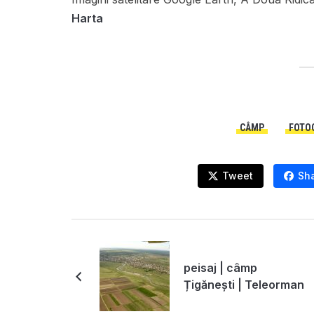
Harta
CÂMP
FOTOG
Tweet
Sh
peisaj | câmp
Țigănești | Teleorman