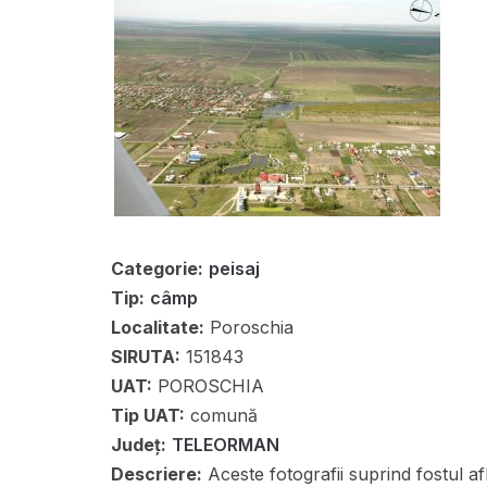
Categorie:
peisaj
Tip:
câmp
Localitate:
Poroschia
SIRUTA:
151843
UAT:
POROSCHIA
Tip UAT:
comună
Județ:
TELEORMAN
Descriere:
Aceste fotografii suprind fostul afl