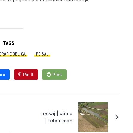
TAGS
RAFIE OBLICĂ
PEISAJ
are
Pin It
Print
peisaj | câmp
| Teleorman