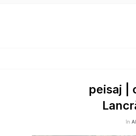
peisaj |
Lancr
în
A