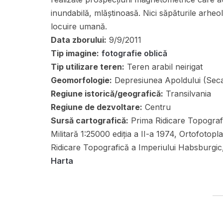
inundabilă, mlăștinoasă. Nici săpăturile arhe
locuire umană.
Data zborului:
9/9/2011
Tip imagine:
fotografie oblică
Tip utilizare teren:
Teren arabil neirigat
Geomorfologie:
Depresiunea Apoldului (Seca
Regiune istorică/geografică:
Transilvania
Regiune de dezvoltare:
Centru
Sursă cartografică:
Prima Ridicare Topograf
Militară 1:25000 ediția a II-a 1974, Ortofotop
Ridicare Topografică a Imperiului Habsburgic
Harta