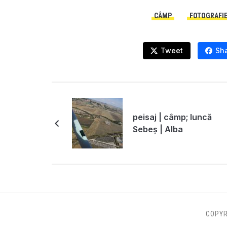
CÂMP
FOTOGRAFIE
Tweet
Sh
peisaj | câmp; luncă
Sebeș | Alba
COPYR