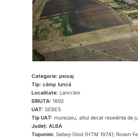
Categorie:
peisaj
Tip:
câmp
luncă
Localitate:
Lancrăm
SIRUTA:
1892
UAT:
SEBES
Tip UAT:
municipiu, altul decat resedinta de j
Județ:
ALBA
Toponim:
Sebeș-Glod (HTM 1974); Rosen Feld