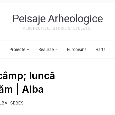
Peisaje Arheologice
PERSPECTIVE, ISTORIE SI EVOLUTIE.
Proiecte
Resurse
Europeana
Harta
 câmp; luncă
ăm | Alba
LBA
,
SEBES