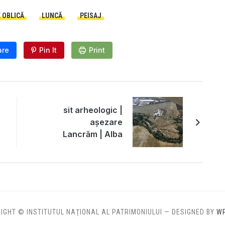
 OBLICĂ
LUNCĂ
PEISAJ
are
Pin It
Print
sit arheologic |
așezare
Lancrăm | Alba
IGHT © INSTITUTUL NAȚIONAL AL PATRIMONIULUI
— DESIGNED BY
W