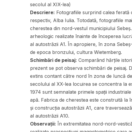
secolul al XIX-lea)
Descriere:
Fotografiile surprind calea ferată
respectiv, Alba Iulia. Totodată, fotografiile ma
cherestea din nord-vestul municipiului Sebeș. 
arheologic realizate înainte de începerea luc
al autostrăzii A1. În apropiere, în zona Sebe
de epoca bronzului, cultura Wietemberg.
Schimbări de peisaj:
Comparând hărțile istori
prezent se pot observa schimbări de peisaj. D
extins contant către nord în zona de luncă de
secolului al XX-lea locuirea se concentra la e
1974 sunt semnalate primele spații industrial
apă. Fabrica de cherestea este construită la 
și construcția autostrăzii A1, care traversează
al autostrăzii A10.
Observații:
În extremitatea nord-nord-vestică
realizate prospecțiuni magnetometrice care au