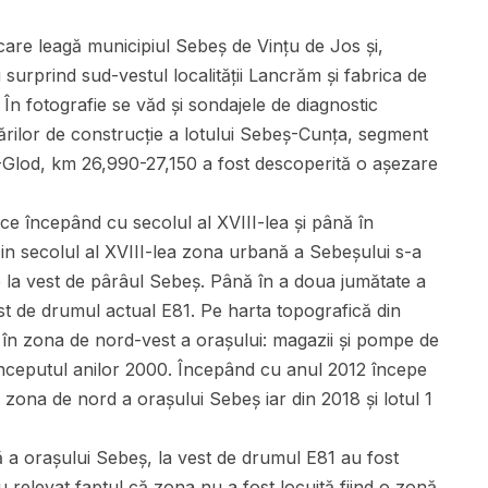
 care leagă municipiul Sebeș de Vințu de Jos și,
i surprind sud-vestul localității Lancrăm și fabrica de
În fotografie se văd și sondajele de diagnostic
rărilor de construcție a lotului Sebeș-Cunța, segment
ș-Glod, km 26,990-27,150 a fost descoperită o așezare
ce începând cu secolul al XVIII-lea și până în
in secolul al XVIII-lea zona urbană a Sebeșului s-a
 la vest de pârâul Sebeș. Până în a doua jumătate a
st de drumul actual E81. Pe harta topografică din
e în zona de nord-vest a orașului: magazii și pompe de
începutul anilor 2000. Începând cu anul 2012 începe
 zona de nord a orașului Sebeș iar din 2018 și lotul 1
 a orașului Sebeș, la vest de drumul E81 au fost
 relevat faptul că zona nu a fost locuită fiind o zonă