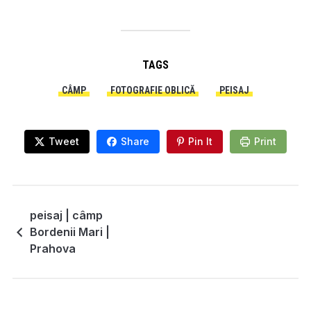
TAGS
CÂMP
FOTOGRAFIE OBLICĂ
PEISAJ
Tweet
Share
Pin It
Print
peisaj | câmp
Bordenii Mari |
Prahova