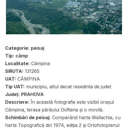
Categorie:
peisaj
Tip:
câmp
Localitate:
Câmpina
SIRUTA:
131265
UAT:
CÂMPINA
Tip UAT:
municipiu, altul decat resedinta de judet
Județ:
PRAHOVA
Descriere:
În această fotografie este vizibil orașul
Câmpina, terasa pârâului Doftana și o movilă.
Schimbări de peisaj:
Comparând harta Wallachia, cu
harta Topografică din 1974, ediția 2 și Ortofotoplanul