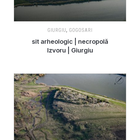
GIURGIU
,
GOGOSARI
sit arheologic | necropolă
Izvoru | Giurgiu